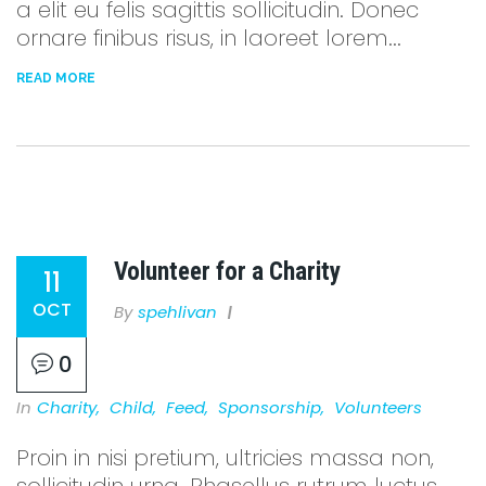
a elit eu felis sagittis sollicitudin. Donec
ornare finibus risus, in laoreet lorem...
READ MORE
Volunteer for a Charity
11
OCT
By
Spehlivan
0
In
Charity
,
Child
,
Feed
,
Sponsorship
,
Volunteers
Proin in nisi pretium, ultricies massa non,
sollicitudin urna. Phasellus rutrum luctus