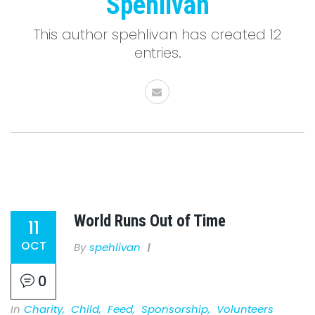
Spehlivan
This author spehlivan has created 12
entries.
World Runs Out of Time
11
OCT
By
Spehlivan
0
In
Charity
,
Child
,
Feed
,
Sponsorship
,
Volunteers