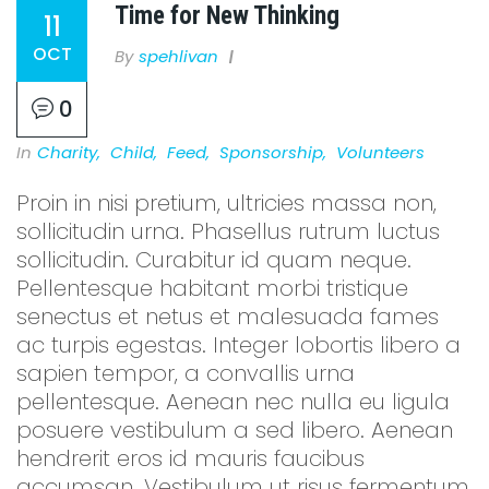
Time for New Thinking
11
OCT
By
Spehlivan
0
In
Charity
,
Child
,
Feed
,
Sponsorship
,
Volunteers
Proin in nisi pretium, ultricies massa non,
sollicitudin urna. Phasellus rutrum luctus
sollicitudin. Curabitur id quam neque.
Pellentesque habitant morbi tristique
senectus et netus et malesuada fames
ac turpis egestas. Integer lobortis libero a
sapien tempor, a convallis urna
pellentesque. Aenean nec nulla eu ligula
posuere vestibulum a sed libero. Aenean
hendrerit eros id mauris faucibus
accumsan. Vestibulum ut risus fermentum,