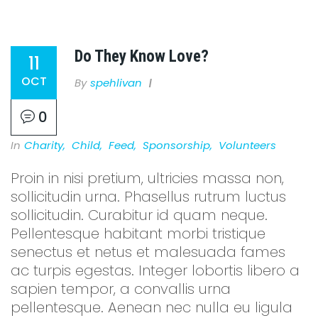
Do They Know Love?
11
OCT
By
Spehlivan
0
In
Charity
,
Child
,
Feed
,
Sponsorship
,
Volunteers
Proin in nisi pretium, ultricies massa non,
sollicitudin urna. Phasellus rutrum luctus
sollicitudin. Curabitur id quam neque.
Pellentesque habitant morbi tristique
senectus et netus et malesuada fames
ac turpis egestas. Integer lobortis libero a
sapien tempor, a convallis urna
pellentesque. Aenean nec nulla eu ligula