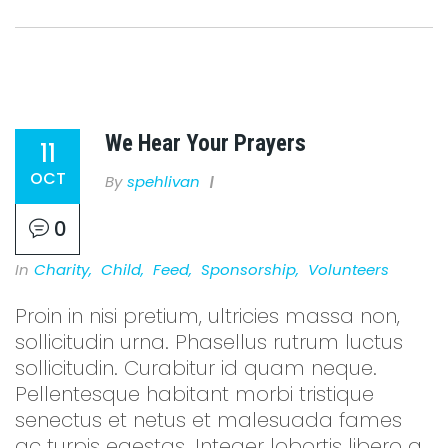
We Hear Your Prayers
11
OCT
By
Spehlivan
0
In
Charity
,
Child
,
Feed
,
Sponsorship
,
Volunteers
Proin in nisi pretium, ultricies massa non,
sollicitudin urna. Phasellus rutrum luctus
sollicitudin. Curabitur id quam neque.
Pellentesque habitant morbi tristique
senectus et netus et malesuada fames
ac turpis egestas. Integer lobortis libero a